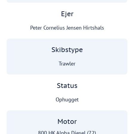
Ejer
Peter Cornelius Jensen Hirtshals
Skibstype
Trawler
Status
Ophugget
Motor
800 HK Alpha Diesel (72)