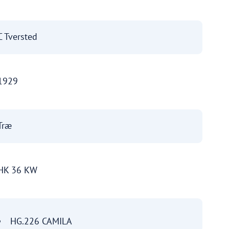
C Tversted
1929
Træ
HK 36 KW
HG.226 CAMILA