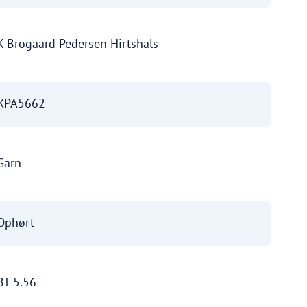
K Brogaard Pedersen Hirtshals
XPA5662
Garn
Ophørt
BT 5.56