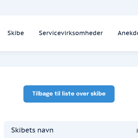
Skibe
Servicevirksomheder
Anekd
Tilbage til liste over skibe
Skibets navn