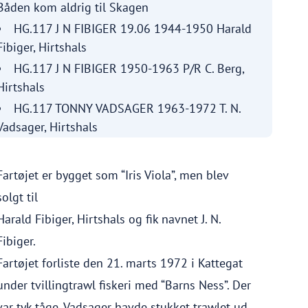
Båden kom aldrig til Skagen
HG.117 J N FIBIGER 19.06 1944-1950 Harald
Fibiger, Hirtshals
HG.117 J N FIBIGER 1950-1963 P/R C. Berg,
Hirtshals
HG.117 TONNY VADSAGER 1963-1972 T. N.
Vadsager, Hirtshals
Fartøjet er bygget som “Iris Viola”, men blev
solgt til
Harald Fibiger, Hirtshals og fik navnet J. N.
Fibiger.
Fartøjet forliste den 21. marts 1972 i Kattegat
under tvillingtrawl fiskeri med “Barns Ness”. Der
var tyk tåge. Vadsager havde stukket trawlet ud.