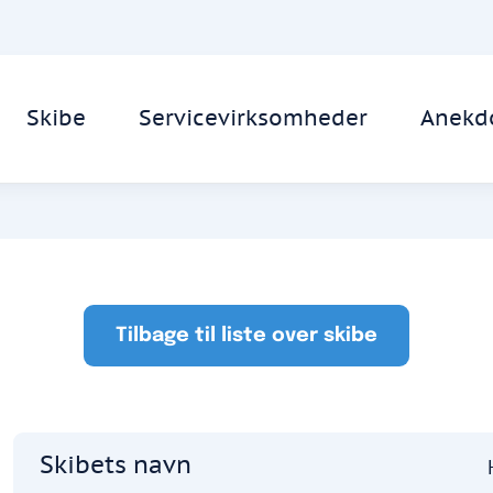
Skibe
Servicevirksomheder
Anekd
Tilbage til liste over skibe
Skibets navn