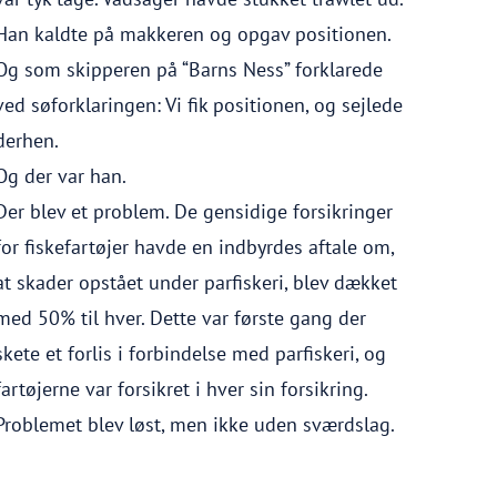
Han kaldte på makkeren og opgav positionen.
Og som skipperen på “Barns Ness” forklarede
ved søforklaringen: Vi fik positionen, og sejlede
derhen.
Og der var han.
Der blev et problem. De gensidige forsikringer
for fiskefartøjer havde en indbyrdes aftale om,
at skader opstået under parfiskeri, blev dækket
med 50% til hver. Dette var første gang der
skete et forlis i forbindelse med parfiskeri, og
fartøjerne var forsikret i hver sin forsikring.
Problemet blev løst, men ikke uden sværdslag.