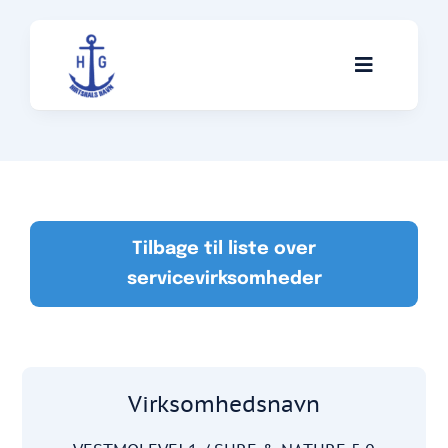
Skip
to
Toggle
content
Navigati
Skibe
Servicevirksomheder
Tilbage til liste over
servicevirksomheder
Anekdoter
Om klubben
Virksomhedsnavn
Kontakt