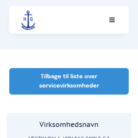
Skip
to
Toggle
content
Navigati
Skibe
Servicevirksomheder
Tilbage til liste over
servicevirksomheder
Anekdoter
Om klubben
Virksomhedsnavn
Kontakt