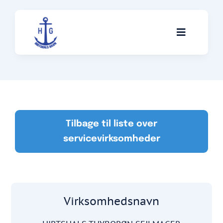
Skip
to
Toggle
content
Navigati
Skibe
Servicevirksomheder
Tilbage til liste over
servicevirksomheder
Anekdoter
Om klubben
Virksomhedsnavn
Kontakt