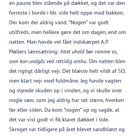
en paune blev stående på dækket, og det var den
forreste i borde i bb. side helt oppe mod bakken.
Der kom der aldrig vand. ”Nogen” var godt
utilfreds, men hellere gøre det om dagen, end om
natten. Man havde vel fået indskærpet A.P.
Møllers læresætning:
Intet uheld bør ramme os,
som kan undgås ved rettidig omhu.
Om natten blev
det rigtigt dårligt vejr. Det blæste helt vildt af SO,
men klart vejr med fuldmåne. Jeg havde vagten
og styrede skuden op i vinden, og vi skulle over
nogle søer, som jeg aldrig har set større, hverken
før eller siden. Da kom ”nogen” op og sagde, at
det var vist godt vi fik klaret dækket i tide.
Skroget var tidligere på året blevet sandblæst og