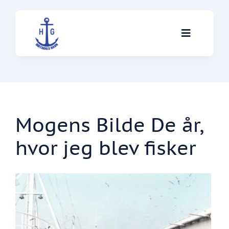
Skip
to
Toggle
content
Navigati
Skibe
Mogens Bilde De år,
Servicevirksomheder
hvor jeg blev fisker
Anekdoter
Om klubben
Kontakt